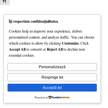
Toggle Font size
Îți respectăm confidențialitatea
Cookies help us improve your experience, deliver
personalized content, and analyze traffic. You can choose
Customize
which cookies to allow by clicking
. Click
Accept All
Reject All
to consent or
to decline non-
essential cookies.
Personalizează
Respinge tot
Acceptă tot
Propulsat de