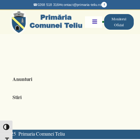
☎
0268 518 316
✉
contact@primaria-teliu.ro
f
Monitorul
Oficial
Anunturi
Stiri
Toggle High Contrast
@ 2025 Primaria Comunei Teliu