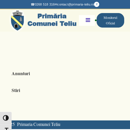
☎
0268 518 316
✉
contact@primaria-teliu.ro
f
Monitorul
Oficial
Anunturi
Stiri
Toggle High Contrast
@ 2025 Primaria Comunei Teliu