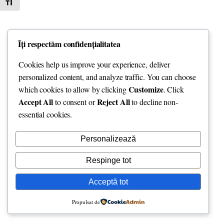
Toggle Font size
Îți respectăm confidențialitatea
Cookies help us improve your experience, deliver
personalized content, and analyze traffic. You can choose
Customize
which cookies to allow by clicking
. Click
Accept All
Reject All
to consent or
to decline non-
essential cookies.
Personalizează
Respinge tot
Acceptă tot
Propulsat de